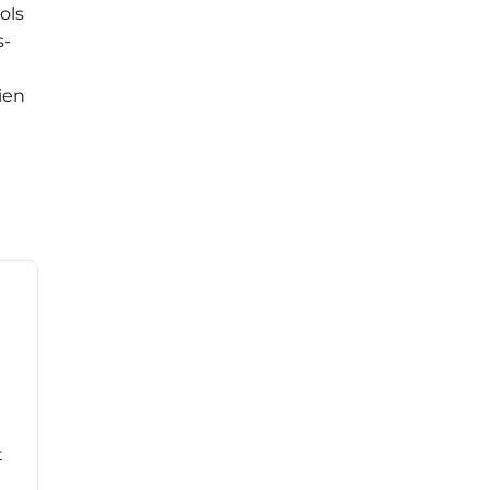
ols
s-
ien
t