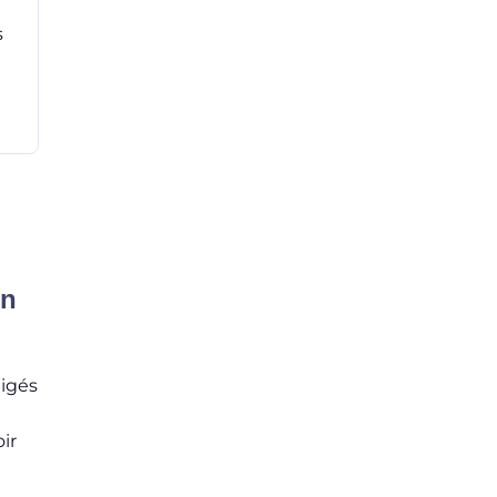
s
on
eigés
ir