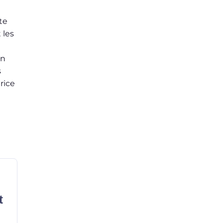
te
 les
en
s
rice
t