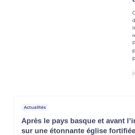
G
d
I
r
P
p
p
j
Actualités
Après le pays basque et avant l’in
sur une étonnante église fortifiée