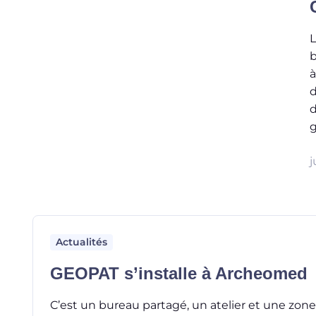
L
b
à
d
d
g
j
Actualités
GEOPAT s’installe à Archeomed
C’est un bureau partagé, un atelier et une zo