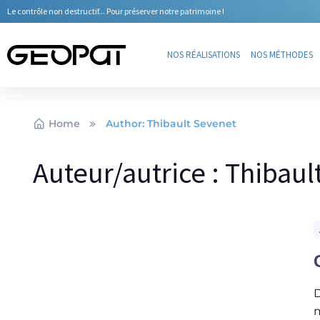
Le contrôle non destructif... Pour préserver notre patrimoine !
NOS RÉALISATIONS
NOS MÉTHODES
Home
Author: Thibault Sevenet
Auteur/autrice :
Thibaul
D
m