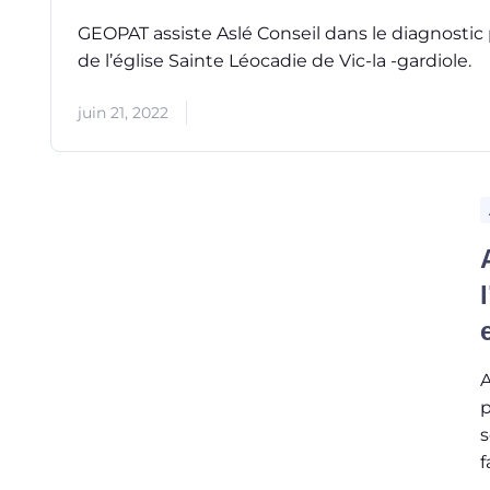
GEOPAT assiste Aslé Conseil dans le diagnostic 
de l’église Sainte Léocadie de Vic-la -gardiole.
juin 21, 2022
A
p
s
f