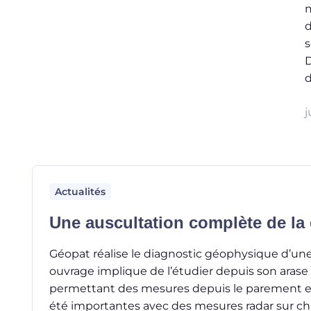
m
d
s
D
d
j
Actualités
Une auscultation complète de la
Géopat réalise le diagnostic géophysique d’un
ouvrage implique de l’étudier depuis son aras
permettant des mesures depuis le parement en pi
été importantes avec des mesures radar sur cha