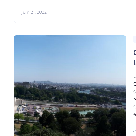
juin 21, 2022
U
G
s
r
C
e
j