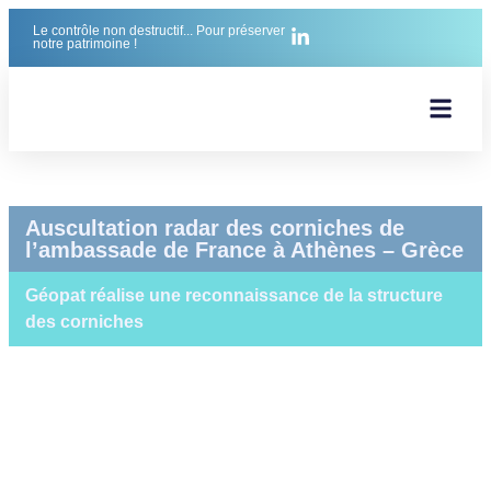
Le contrôle non destructif... Pour préserver
notre patrimoine !
Nos réal
Nos mét
Notre équi
Notre exp
Nos Pre
Auscultation radar des corniches de
l’ambassade de France à Athènes – Grèce
Géopat réalise une reconnaissance de la structure
des corniches