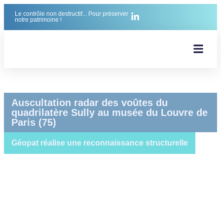
Le contrôle non destructif... Pour préserver
notre patrimoine !
Nos réal
Nos mét
Notre équi
Notre exp
Nos Pre
Auscultation radar des voûtes du
quadrilatère Sully au musée du Louvre de
Paris (75)
Géopat réalise une reconnaissance structurelle