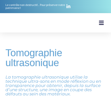
Le contrôle non destructif... Pour préserver notre
patrimoine !
Nos ré
Nos mé
Notre équ
Notre ex
Nos Pr
Tomographie
ultrasonique
La tomographie ultrasonique utilise la
technique ultra-sons en mode réflexion ou en
transparence pour obtenir, depuis la surface
d’une structure, une image en coupe des
défauts au sein des matériaux.