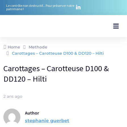
Le contrôle non destructif... Pour préserver notre
patrimoine !
Nos ré
Nos mé
Notre équ
Notre ex
Nos Pr
Home
Methode
Carottages – Carotteuse D100 & DD120 – Hilti
Carottages – Carotteuse D100 &
DD120 – Hilti
2 ans ago
Author
stephanie guerbet