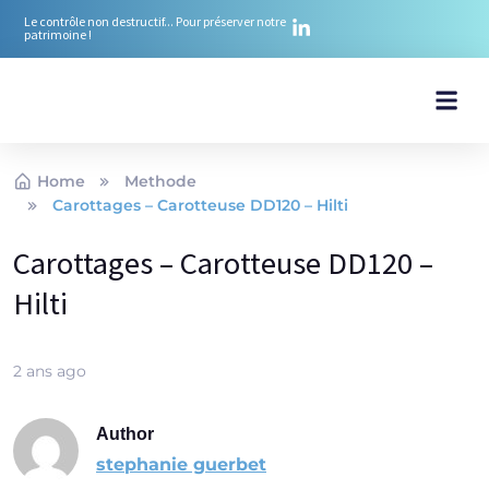
Le contrôle non destructif... Pour préserver notre
patrimoine !
Nos ré
Nos mé
Notre équ
Notre ex
Nos Pr
Home
Methode
Carottages – Carotteuse DD120 – Hilti
Carottages – Carotteuse DD120 –
Hilti
2 ans ago
Author
stephanie guerbet