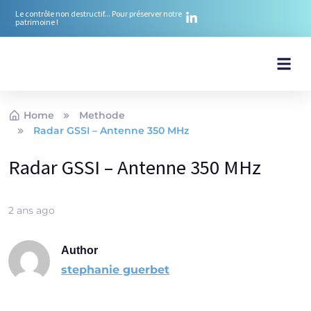
Le contrôle non destructif... Pour préserver notre
patrimoine !
Nos ré
Nos mé
Notre équ
Notre ex
Nos Pr
Home
Methode
Radar GSSI – Antenne 350 MHz
Radar GSSI – Antenne 350 MHz
2 ans ago
Author
stephanie guerbet